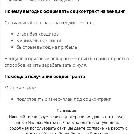
Почему выгодно оформлять соцконтракт на вендинг
Социальный контракт на вендинг — это:
старт без кредитов
минимальные риски
быстрый выход на прибыль
Вендинг и призовые аппараты — один из самых простых
способов начать зарабатывать с нуля.
Помощь в получении соцконтракта
Мы помогаем:
подготовить бизнес-план под соцконтракт
подобрать и настроить аппарат
Внимание!
обучить работе с вендингом
Наш сайт использует cookie для хранения данных, включая
сопровождать до получения выплаты
данные Яндекс.Метрики, чтобы сделать сайт удобнее. .
Продолжая использовать сайт, Вы даете согласие на работу с
Оставьте заявку — расскажем, как получить
этими файлами. Подробнее — в
Политике