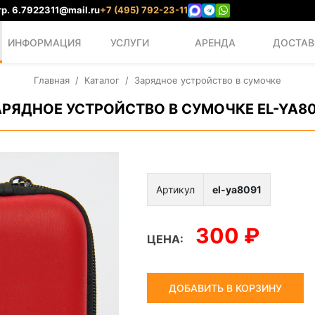
р. 6.
7922311@mail.ru
+7 (495) 792-23-11
ИНФОРМАЦИЯ
УСЛУГИ
АРЕНДА
ДОСТАВ
Главная
Каталог
Зарядное устройство в сумочке
АРЯДНОЕ УСТРОЙСТВО В СУМОЧКЕ EL-YA80
Артикул
el-ya8091
300 ₽
ЦЕНА:
ДОБАВИТЬ В КОРЗИНУ