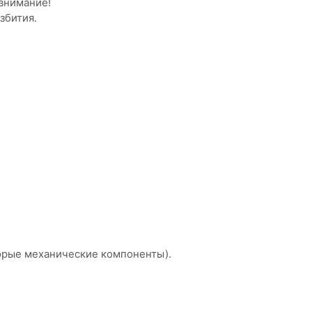
 внимание!
збития.
торые механические компоненты).