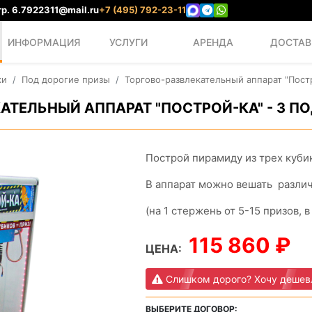
р. 6.
7922311@mail.ru
+7 (495) 792-23-11
ИНФОРМАЦИЯ
УСЛУГИ
АРЕНДА
ДОСТАВ
ки
Под дорогие призы
Торгово-развлекательный аппарат "Постр
АТЕЛЬНЫЙ АППАРАТ "ПОСТРОЙ-КА" - 3 П
Построй пирамиду из трех куби
В аппарат можно вешать различ
(на 1 стержень от 5-15 призов, 
115 860 ₽
ЦЕНА:
Слишком дорого? Хочу дешев
ВЫБЕРИТЕ ДОГОВОР: