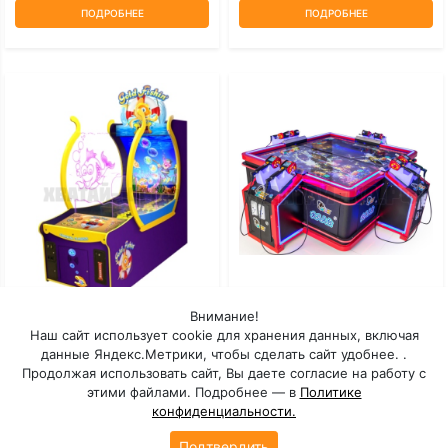
ПОДРОБНЕЕ
ПОДРОБНЕЕ
Внимание!
Gold Fishing
Fishing King 8P
Наш сайт использует cookie для хранения данных, включая
данные Яндекс.Метрики, чтобы сделать сайт удобнее. .
Под заказ: 31 день
Под заказ: 31 день
Продолжая использовать сайт, Вы даете согласие на работу с
этими файлами. Подробнее — в
Политике
конфиденциальности.
ПОДРОБНЕЕ
ПОДРОБНЕЕ
Подтвердить