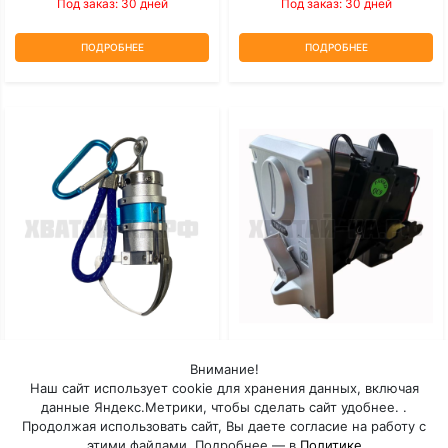
Под заказ: 30 дней
Под заказ: 30 дней
ПОДРОБНЕЕ
ПОДРОБНЕЕ
Мини-Коготь
Монетоприемник Торгового
Внимание!
Автомата TW-131
Наш сайт использует cookie для хранения данных, включая
данные Яндекс.Метрики, чтобы сделать сайт удобнее. .
Под заказ: 30 дней
Под заказ: 30 дней
Продолжая использовать сайт, Вы даете согласие на работу с
этими файлами. Подробнее — в
Политике