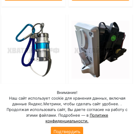
Мини-Коготь
Монетоприемник Торгового
Внимание!
Автомата TW-131
Наш сайт использует cookie для хранения данных, включая
данные Яндекс.Метрики, чтобы сделать сайт удобнее. .
Под заказ: 30 дней
Под заказ: 30 дней
Продолжая использовать сайт, Вы даете согласие на работу с
этими файлами. Подробнее — в
Политике
конфиденциальности.
ПОДРОБНЕЕ
ПОДРОБНЕЕ
Подтвердить