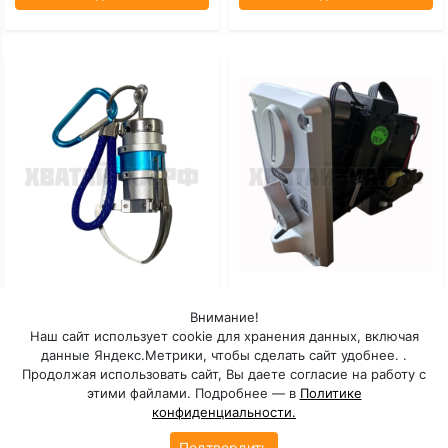
Мини-Коготь
Монетоприемник Торгового
Внимание!
Автомата TW-131
Наш сайт использует cookie для хранения данных, включая
данные Яндекс.Метрики, чтобы сделать сайт удобнее. .
Под заказ: 30 дней
Под заказ: 30 дней
Продолжая использовать сайт, Вы даете согласие на работу с
этими файлами. Подробнее — в
Политике
конфиденциальности.
ПОДРОБНЕЕ
ПОДРОБНЕЕ
Подтвердить