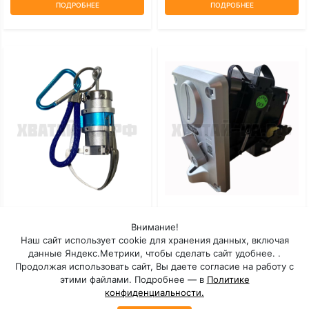
ПОДРОБНЕЕ
ПОДРОБНЕЕ
Мини-Коготь
Монетоприемник Торгового
Внимание!
Автомата TW-131
Наш сайт использует cookie для хранения данных, включая
данные Яндекс.Метрики, чтобы сделать сайт удобнее. .
Под заказ: 30 дней
Под заказ: 30 дней
Продолжая использовать сайт, Вы даете согласие на работу с
этими файлами. Подробнее — в
Политике
конфиденциальности.
ПОДРОБНЕЕ
ПОДРОБНЕЕ