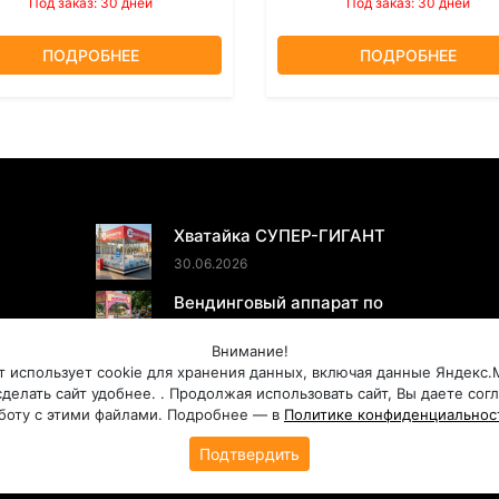
Под заказ: 30 дней
Под заказ: 30 дней
ПОДРОБНЕЕ
ПОДРОБНЕЕ
ПОСЛЕДНИЕ НОВОСТИ
Хватайка СУПЕР-ГИГАНТ
30.06.2026
Вендинговый аппарат по
продаже МОРОЖЕНОГО
Внимание!
20.05.2026
т использует cookie для хранения данных, включая данные Яндекс.
делать сайт удобнее. . Продолжая использовать сайт, Вы даете сог
боту с этими файлами. Подробнее — в
Политике конфиденциальнос
Правовая информация
Подтвердить
© 2018 - 2026 Хватай-ка