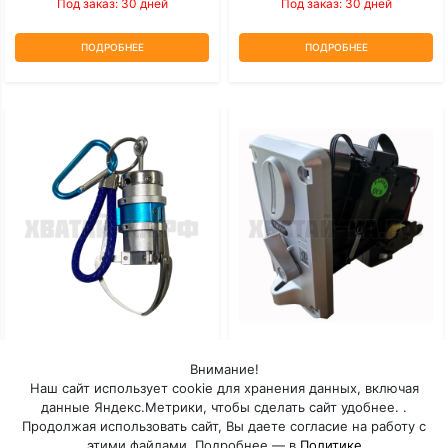
Под заказ: 30 дней
Под заказ: 30 дней
ПОДРОБНЕЕ
ПОДРОБНЕЕ
Мини-Коготь
Монетоприемник Торгового
Внимание!
Автомата TW-131
Наш сайт использует cookie для хранения данных, включая
данные Яндекс.Метрики, чтобы сделать сайт удобнее. .
Под заказ: 30 дней
Под заказ: 30 дней
Продолжая использовать сайт, Вы даете согласие на работу с
этими файлами. Подробнее — в
Политике