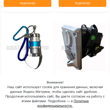
ПОДРОБНЕЕ
ПОДРОБНЕЕ
Мини-Коготь
Монетоприемник Торгового
Внимание!
Автомата TW-131
Наш сайт использует cookie для хранения данных, включая
данные Яндекс.Метрики, чтобы сделать сайт удобнее. .
Под заказ: 30 дней
Под заказ: 30 дней
Продолжая использовать сайт, Вы даете согласие на работу с
этими файлами. Подробнее — в
Политике
конфиденциальности.
ПОДРОБНЕЕ
ПОДРОБНЕЕ