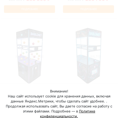
ПОДРОБНЕЕ
ПОДРОБНЕЕ
Бабломет - 6
Бабломет - 5
Внимание!
Наш сайт использует cookie для хранения данных, включая
Под мячики
Выдает призы
данные Яндекс.Метрики, чтобы сделать сайт удобнее. .
219 320 ₽
126 880 ₽
Продолжая использовать сайт, Вы даете согласие на работу с
255 860 ₽
168 200 ₽
этими файлами. Подробнее — в
Политике
конфиденциальности.
ПОДРОБНЕЕ
ПОДРОБНЕЕ