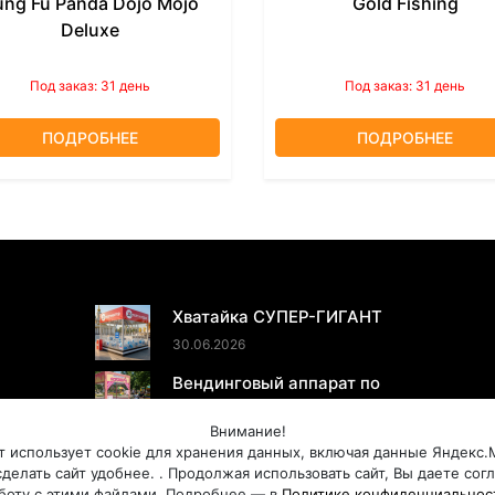
ung Fu Panda Dojo Mojo
Gold Fishing
Deluxe
Под заказ: 31 день
Под заказ: 31 день
ПОДРОБНЕЕ
ПОДРОБНЕЕ
ПОСЛЕДНИЕ НОВОСТИ
Хватайка СУПЕР-ГИГАНТ
30.06.2026
Вендинговый аппарат по
продаже МОРОЖЕНОГО
Внимание!
20.05.2026
т использует cookie для хранения данных, включая данные Яндекс.
делать сайт удобнее. . Продолжая использовать сайт, Вы даете сог
боту с этими файлами. Подробнее — в
Политике конфиденциальнос