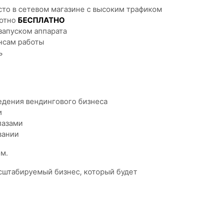
то в сетевом магазине с высоким трафиком
лютно
БЕСПЛАТНО
запуском аппарата
нсам работы
ь
едения вендингового бизнеса
и
лазами
вании
м.
асштабируемый бизнес, который будет