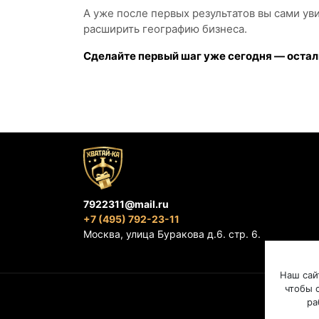
А уже после первых результатов вы сами ув
расширить географию бизнеса.
Сделайте первый шаг уже сегодня — остал
7922311@mail.ru
+7 (495) 792-23-11
Москва, улица Буракова д.6. стр. 6.
Наш сай
чтобы с
ра